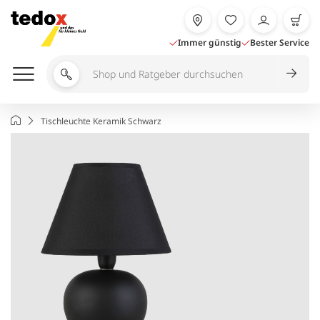
Zum
Inhalt
springen
Immer günstig
Bester Service
Shop
und
Ratgeber
Startseite
Tischleuchte Keramik Schwarz
durchsuchen