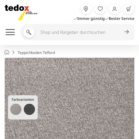
Zum
Inhalt
springen
Immer günstig
Bester Service
Shop
und
Ratgeber
Startseite
Teppichboden Telford
durchsuchen