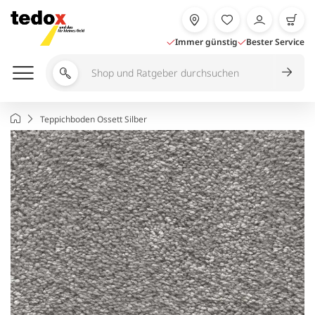
Zum
Inhalt
springen
Immer günstig
Bester Service
Shop
und
Ratgeber
Startseite
Teppichboden Ossett Silber
durchsuchen