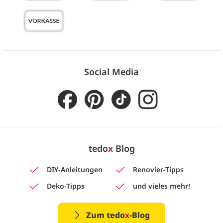
Social Media
tedo
x
Blog
DIY-Anleitungen
Renovier-Tipps
Deko-Tipps
und vieles mehr!
Zum tedo
x
-Blog