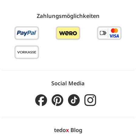
Zahlungs­möglich­keiten
Social Media
tedo
x
Blog