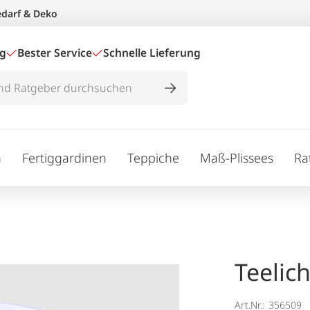
edarf & Deko
ig
Bester Service
Schnelle Lieferung
n
Fertiggardinen
Teppiche
Maß-Plissees
Ra
Teelich
Art.Nr.:
356509