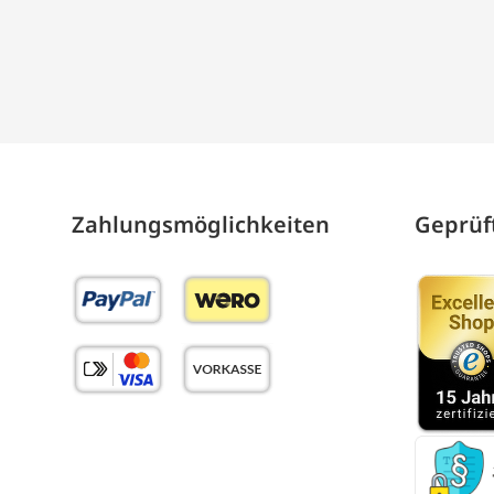
Zahlungs­möglich­keiten
Geprüft