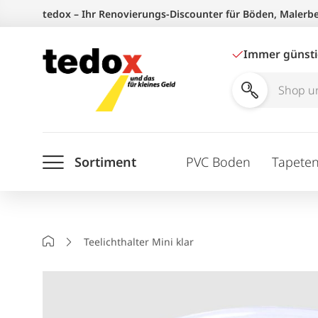
Zum
tedox – Ihr Renovierungs-Discounter für Böden, Malerb
Inhalt
springen
Immer günst
Shop
und
Ratgeber
Sortiment
PVC Boden
Tapete
durchsuchen
Startseite
Teelichthalter Mini klar