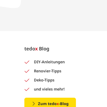
tedo
x
Blog
DIY-Anleitungen
Renovier-Tipps
Deko-Tipps
und vieles mehr!
Zum tedo
x
-Blog