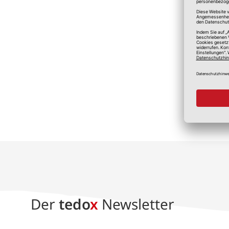
*A
Der
tedo
x
Newsletter