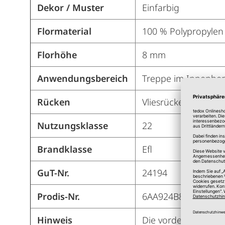
Dekor / Muster
Einfarbig
Flormaterial
100 % Polypropylen
Florhöhe
8 mm
Anwendungsbereich
Treppe im Innenber
Rücken
Vliesrücken mit Kle
Nutzungsklasse
22
Brandklasse
Efl
GuT-Nr.
24194
Prodis-Nr.
6AA924B8
Hinweis
Die vordere Kante is