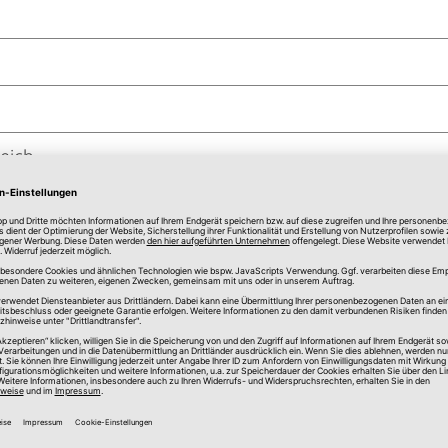
eich
bestreifen zur Befestigung auf der Treppenstufe und ei
t 4,0 cm