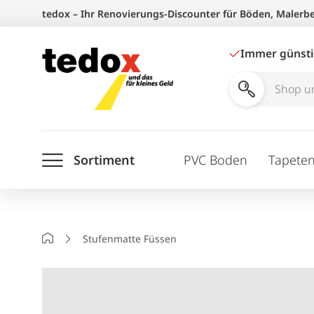
Zum
tedox – Ihr Renovierungs-Discounter für Böden, Malerb
Inhalt
springen
Immer günst
Shop
und
Ratgeber
Sortiment
PVC Boden
Tapete
durchsuchen
Startseite
Stufenmatte Füssen