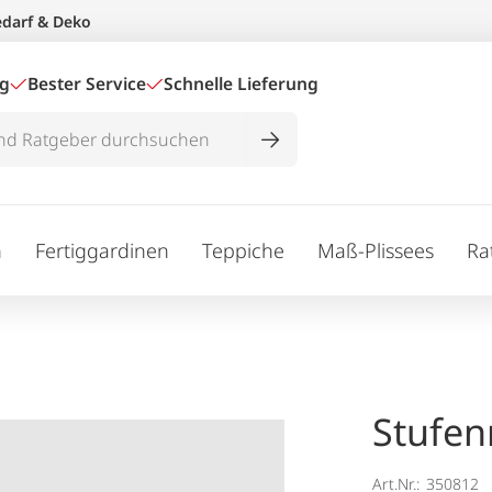
edarf & Deko
ig
Bester Service
Schnelle Lieferung
n
Fertiggardinen
Teppiche
Maß-Plissees
Ra
Stufen
Art.Nr.:
350812