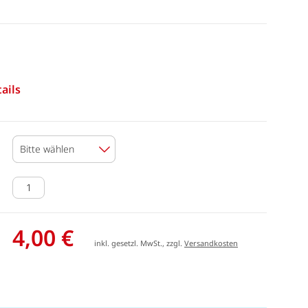
n
ails
Bitte wählen
4,00 €
inkl. gesetzl. MwSt., zzgl.
Versandkosten