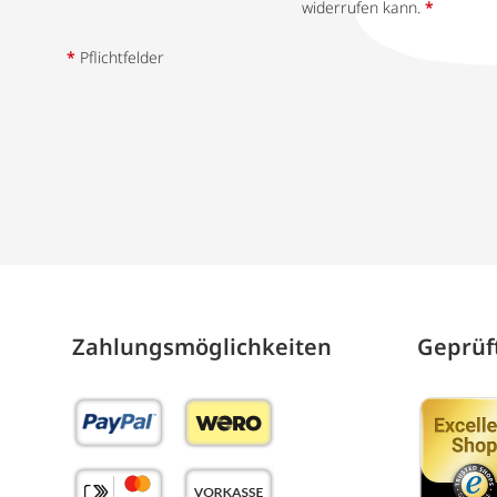
widerrufen kann.
*
*
Pflichtfelder
Zahlungs­möglich­keiten
Geprüft