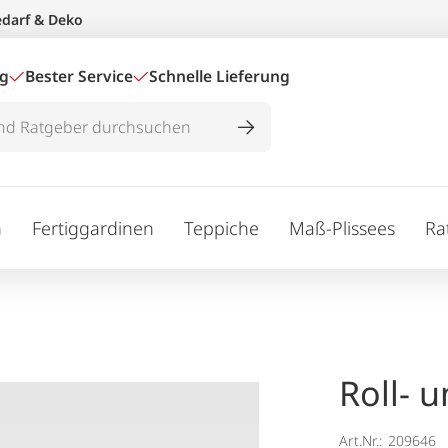
edarf & Deko
ig
Bester Service
Schnelle Lieferung
n
Fertiggardinen
Teppiche
Maß-Plissees
Ra
Roll- u
Art.Nr.:
209646