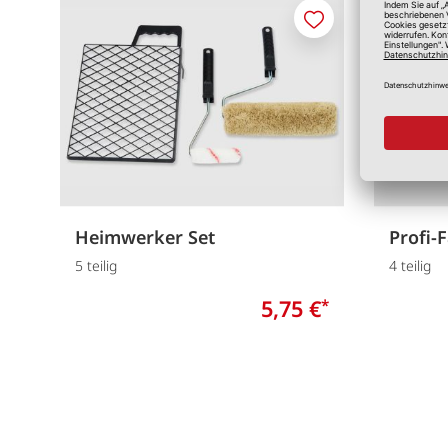
Merken
Heimwerker Set
Profi-
5 teilig
4 teilig
5,75 €
*