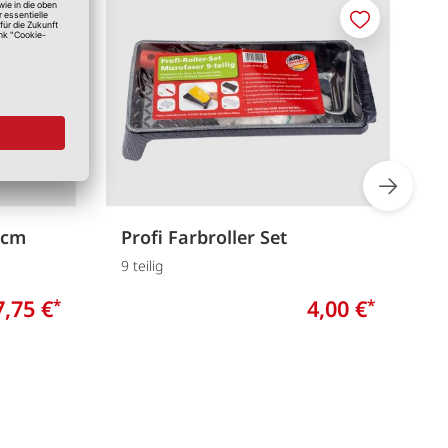
Merken
Merken
5cm
Profi Farbroller Set
F
9 teilig
c
7,75 €
4,00 €
*
*