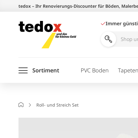
Zum
tedox – Ihr Renovierungs-Discounter für Böden, Malerb
Inhalt
springen
Immer günst
Shop
und
Ratgeber
Sortiment
PVC Boden
Tapete
durchsuchen
Startseite
Roll- und Streich Set