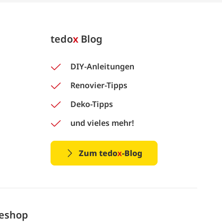
tedo
x
Blog
DIY-Anleitungen
Renovier-Tipps
Deko-Tipps
und vieles mehr!
Zum tedo
x
-Blog
neshop