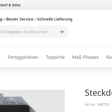
edarf & Deko
ig
Bester Service
Schnelle Lieferung
n
Fertiggardinen
Teppiche
Maß-Plissees
Ra
Steckd
Art.Nr.:
348739