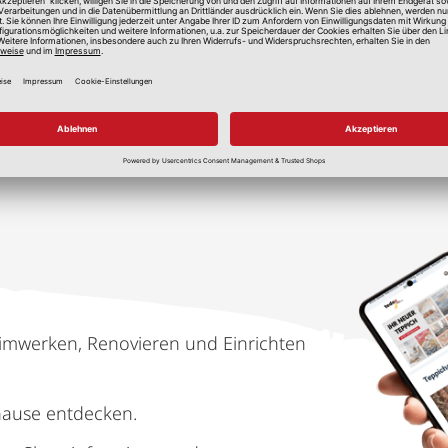
lle Preise in Euro, inkl. gesetzlicher Mehrwertsteuer, zzgl.
Versandkos
imwerken, Renovieren und Einrichten
hause entdecken.