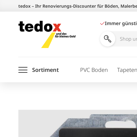
Zum
tedox – Ihr Renovierungs-Discounter für Böden, Malerb
Inhalt
springen
Immer günst
Shop
und
Ratgeber
Sortiment
PVC Boden
Tapete
durchsuchen