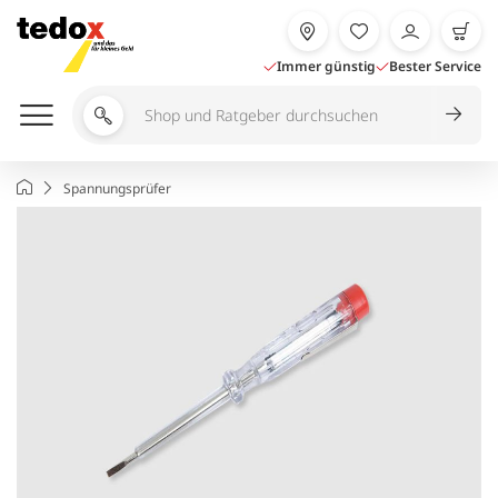
Zum
Inhalt
springen
Immer günstig
Bester Service
Shop
und
Ratgeber
Startseite
Spannungsprüfer
durchsuchen