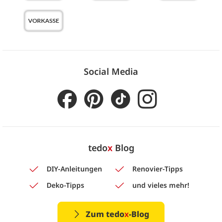
Social Media
tedo
x
Blog
DIY-Anleitungen
Renovier-Tipps
Deko-Tipps
und vieles mehr!
Zum tedo
x
-Blog