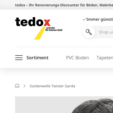
Zum
tedox – Ihr Renovierungs-Discounter für Böden, Malerb
Inhalt
springen
Immer günst
Shop
und
Ratgeber
Sortiment
PVC Boden
Tapete
durchsuchen
Startseite
Sockenwolle Twister Garda