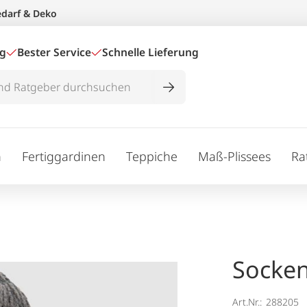
edarf & Deko
ig
Bester Service
Schnelle Lieferung
n
Fertiggardinen
Teppiche
Maß-Plissees
Ra
Socken
Art.Nr.:
288205