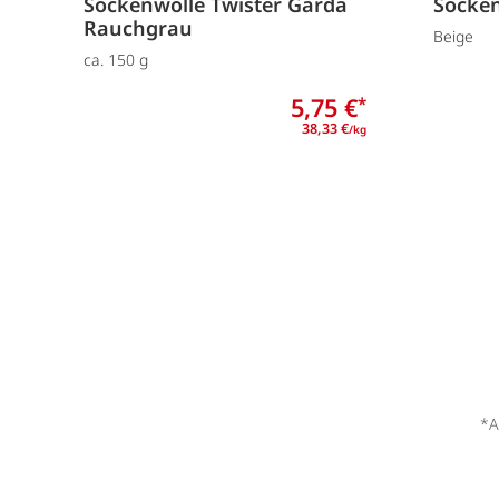
Sockenwolle Twister Garda
Socken
Rauchgrau
Beige
ca. 150 g
5,75 €
*
38,33 €
/kg
*A