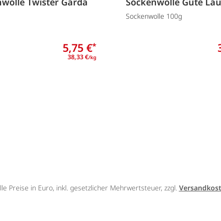
wolle Twister Garda
Sockenwolle Gute La
Sockenwolle 100g
5,75 €
*
38,33 €
/kg
lle Preise in Euro, inkl. gesetzlicher Mehrwertsteuer, zzgl.
Versandkos