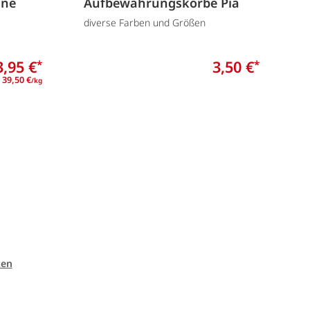
une
Aufbewahrungskörbe Pia
S
diverse Farben und Größen
J
3,95 €
3,50 €
*
*
39,50 €
/kg
ten