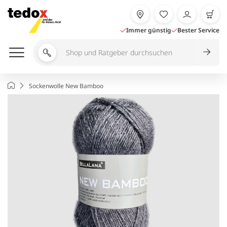
Zum
Inhalt
springen
Immer günstig
Bester Service
Shop
und
Ratgeber
Startseite
Sockenwolle New Bamboo
durchsuchen