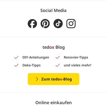
Social Media
tedo
x
Blog
DIY-Anleitungen
Renovier-Tipps
Deko-Tipps
und vieles mehr!
Zum tedo
x
-Blog
Online einkaufen