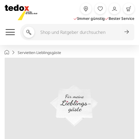
Zum
Inhalt
springen
Immer günstig
Bester Service
Shop
und
Ratgeber
Startseite
Servietten Lieblingsgäste
durchsuchen