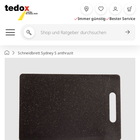
Zum
Inhalt
springen
Immer günstig
Bester Service
Shop
und
Ratgeber
Startseite
Schneidbrett Sydney S anthrazit
durchsuchen