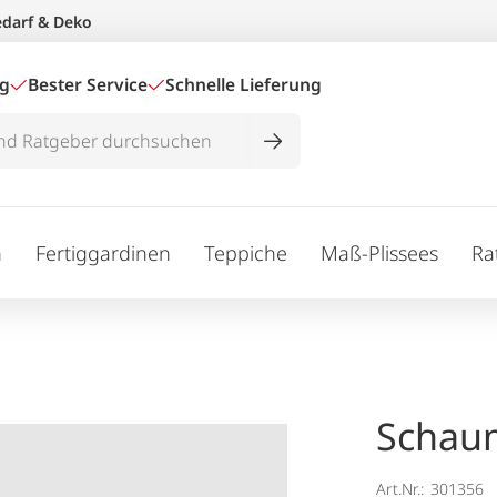
edarf & Deko
ig
Bester Service
Schnelle Lieferung
n
Fertiggardinen
Teppiche
Maß-Plissees
Ra
Schaum
Art.Nr.:
301356