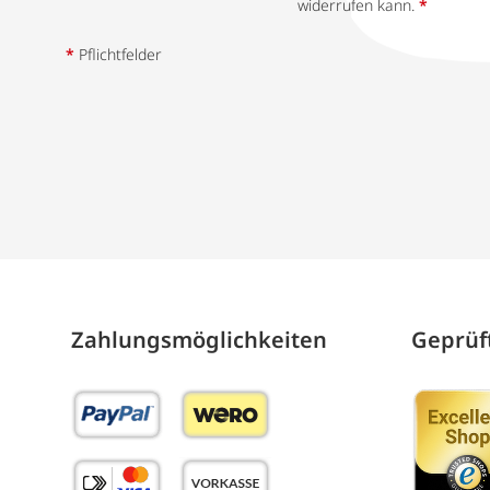
widerrufen kann.
*
*
Pflichtfelder
Zahlungs­möglich­keiten
Geprüft