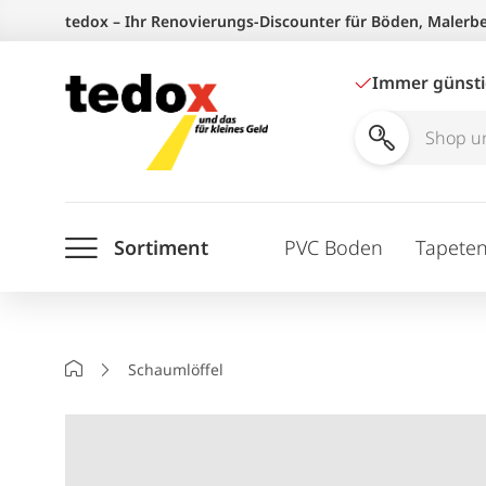
Zum
tedox – Ihr Renovierungs-Discounter für Böden, Malerb
Inhalt
springen
Immer günst
Shop
und
Ratgeber
Sortiment
PVC Boden
Tapete
durchsuchen
Startseite
Schaumlöffel