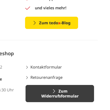
und vieles mehr!
Zum tedo
x
-Blog
neshop
12
Kontaktformular
Retourenanfrage
e
6:30 Uhr
Zum
Widerrufsformular