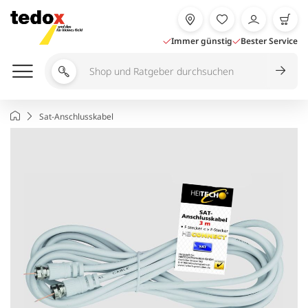
Zum
Inhalt
springen
Immer günstig
Bester Service
Shop
und
Ratgeber
Startseite
Sat-Anschlusskabel
durchsuchen