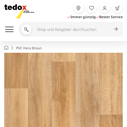
Zum
Inhalt
springen
Immer günstig
Bester Service
Shop
und
Ratgeber
Startseite
PVC Hera Braun
durchsuchen