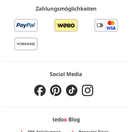
Zahlungs­möglich­keiten
Social Media
tedo
x
Blog
DIY-Anleitungen
Renovier-Tipps