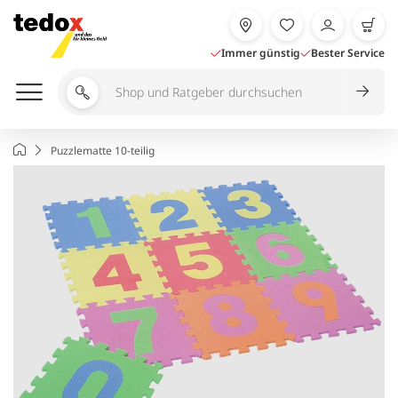
Zum
Inhalt
springen
Immer günstig
Bester Service
Shop
und
Ratgeber
Startseite
Puzzlematte 10-teilig
durchsuchen