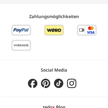
Zahlungs­möglich­keiten
Social Media
tedo
x
Blog