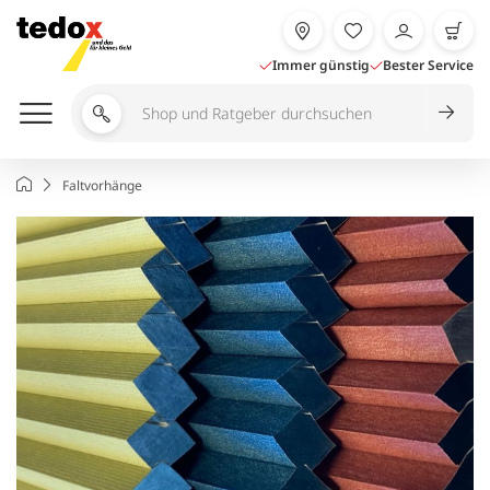
Zum
Inhalt
springen
Immer günstig
Bester Service
Shop
und
Ratgeber
Startseite
Faltvorhänge
durchsuchen