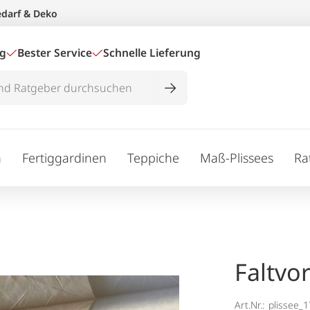
edarf & Deko
ig
Bester Service
Schnelle Lieferung
n
Fertiggardinen
Teppiche
Maß-Plissees
Ra
Faltvo
Art.Nr.:
plissee_