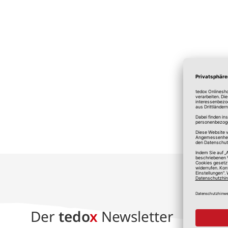
*A
Der
tedo
x
Newsletter