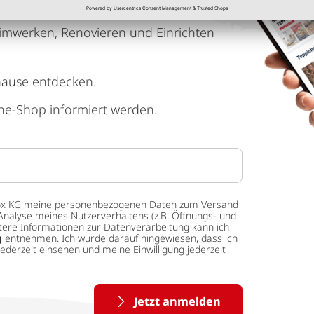
imwerken, Renovieren und Einrichten
hause entdecken.
ne-Shop informiert werden.
 tedox KG meine personenbezogenen Daten zum Versand
Analyse meines Nutzerverhaltens (z.B. Öffnungs- und
eitere Informationen zur Datenverarbeitung kann ich
g
entnehmen. Ich wurde darauf hingewiesen, dass ich
ederzeit einsehen und meine Einwilligung jederzeit
Jetzt anmelden