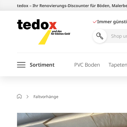
Zum
tedox – Ihr Renovierungs-Discounter für Böden, Malerb
Inhalt
springen
Immer günst
Shop
und
Ratgeber
Sortiment
PVC Boden
Tapete
durchsuchen
Startseite
Faltvorhänge