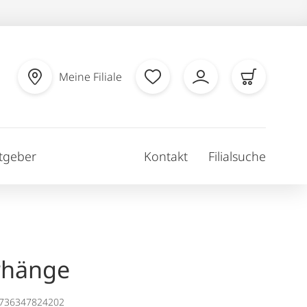
Meine Filiale
tgeber
Kontakt
Filialsuche
rhänge
1736347824202