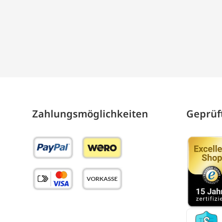
Zahlungs­möglich­keiten
Geprüft