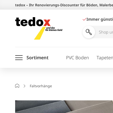
Zum
tedox – Ihr Renovierungs-Discounter für Böden, Malerb
Inhalt
springen
Immer günst
Shop
und
Ratgeber
Sortiment
PVC Boden
Tapete
durchsuchen
Startseite
Faltvorhänge