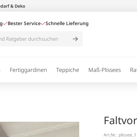
edarf & Deko
ig
Bester Service
Schnelle Lieferung
n
Fertiggardinen
Teppiche
Maß-Plissees
Ra
Faltvo
Art.Nr.:
plissee_