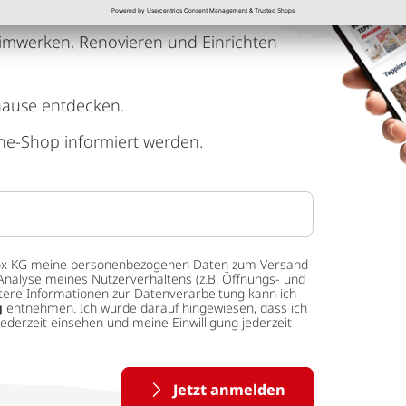
imwerken, Renovieren und Einrichten
hause entdecken.
ne-Shop informiert werden.
 tedox KG meine personenbezogenen Daten zum Versand
Analyse meines Nutzerverhaltens (z.B. Öffnungs- und
eitere Informationen zur Datenverarbeitung kann ich
g
entnehmen. Ich wurde darauf hingewiesen, dass ich
ederzeit einsehen und meine Einwilligung jederzeit
Jetzt anmelden