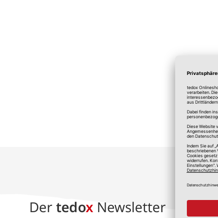
*A
Der
tedo
x
Newsletter