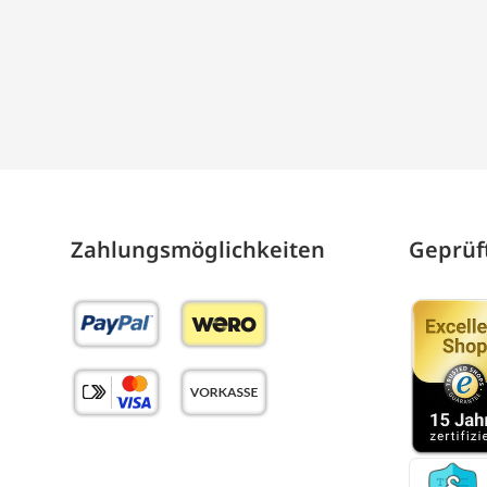
Zahlungs­möglich­keiten
Geprüft