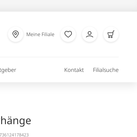
Meine Filiale
tgeber
Kontakt
Filialsuche
rhänge
1736124178423