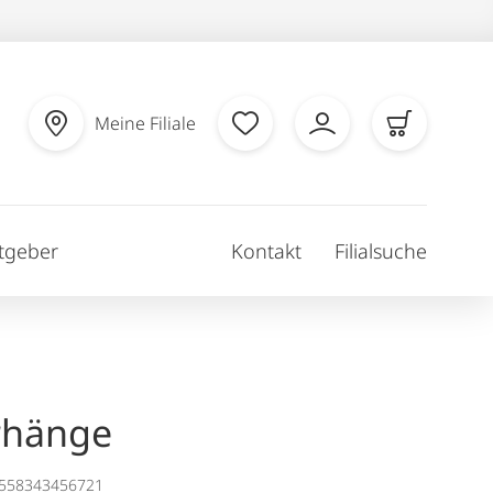
Meine Filiale
tgeber
Kontakt
Filialsuche
rhänge
1558343456721