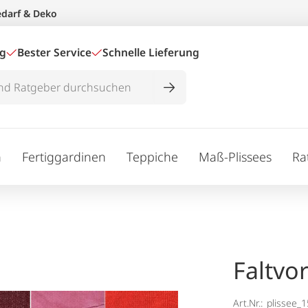
edarf & Deko
ig
Bester Service
Schnelle Lieferung
n
Fertiggardinen
Teppiche
Maß-Plissees
Ra
Faltvo
Art.Nr.:
plissee_