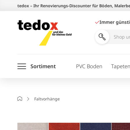
Zum
tedox – Ihr Renovierungs-Discounter für Böden, Malerb
Inhalt
springen
Immer günst
Shop
und
Ratgeber
Sortiment
PVC Boden
Tapete
durchsuchen
Startseite
Faltvorhänge