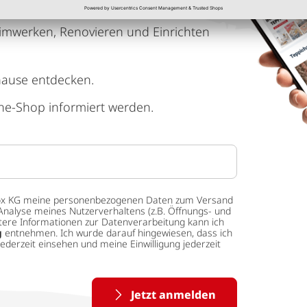
imwerken, Renovieren und Einrichten
hause entdecken.
ne-Shop informiert werden.
 tedox KG meine personenbezogenen Daten zum Versand
Analyse meines Nutzerverhaltens (z.B. Öffnungs- und
eitere Informationen zur Datenverarbeitung kann ich
g
entnehmen. Ich wurde darauf hingewiesen, dass ich
ederzeit einsehen und meine Einwilligung jederzeit
Jetzt anmelden