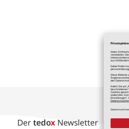
*A
Der
tedo
x
Newsletter