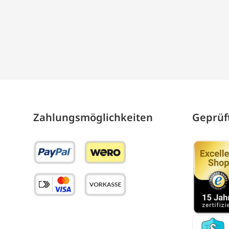
Zahlungs­möglich­keiten
Geprüft