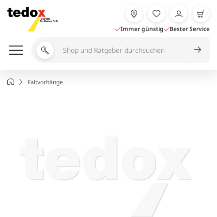
Zum
Inhalt
springen
Immer günstig
Bester Service
Shop
und
Ratgeber
Startseite
Faltvorhänge
durchsuchen