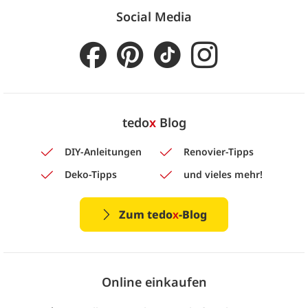
Social Media
tedo
x
Blog
DIY-Anleitungen
Renovier-Tipps
Deko-Tipps
und vieles mehr!
Zum tedo
x
-Blog
Online einkaufen