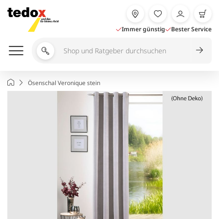
Zum
Inhalt
springen
Immer günstig
Bester Service
Shop
und
Ratgeber
Startseite
Ösenschal Veronique stein
durchsuchen