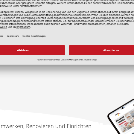
lle Preise in Euro, inkl. gesetzlicher Mehrwertsteuer, zzgl.
Versandkos
imwerken, Renovieren und Einrichten