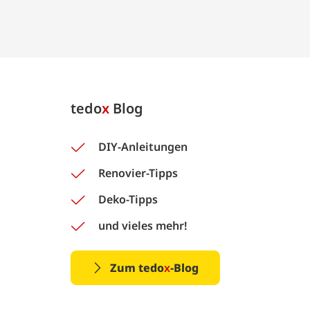
tedo
x
Blog
DIY-Anleitungen
Renovier-Tipps
Deko-Tipps
und vieles mehr!
Zum tedo
x
-Blog