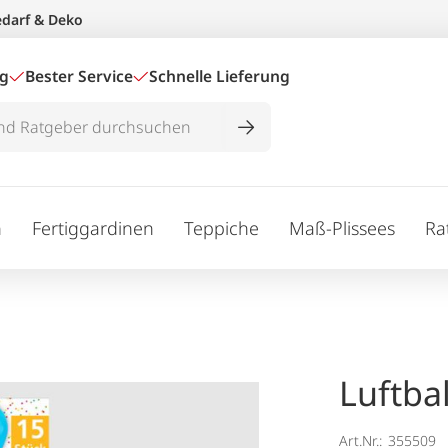
edarf & Deko
ig
Bester Service
Schnelle Lieferung
n
Fertiggardinen
Teppiche
Maß-Plissees
Ra
Luftba
Art.Nr.:
355509