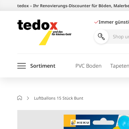
Zum
tedox – Ihr Renovierungs-Discounter für Böden, Malerb
Inhalt
springen
Immer günst
Shop
und
Ratgeber
Sortiment
PVC Boden
Tapete
durchsuchen
Startseite
Luftballons 15 Stück Bunt