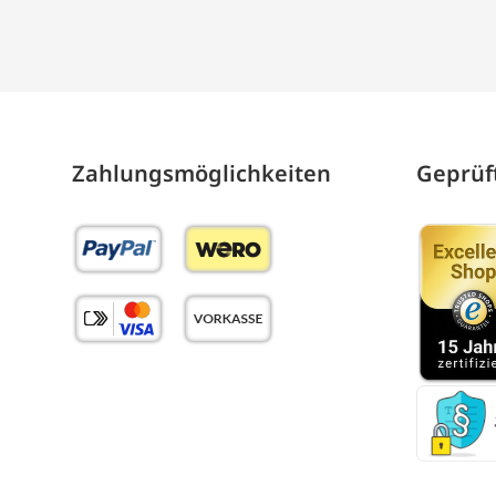
Zahlungs­möglich­keiten
Geprüft