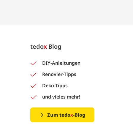
tedo
x
Blog
DIY-Anleitungen
Renovier-Tipps
Deko-Tipps
und vieles mehr!
Zum tedo
x
-Blog