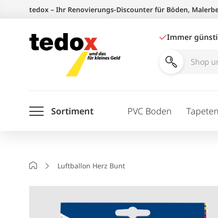
Zum
tedox – Ihr Renovierungs-Discounter für Böden, Malerb
Inhalt
springen
Immer günst
Shop
und
Ratgeber
Sortiment
PVC Boden
Tapete
durchsuchen
Startseite
Luftballon Herz Bunt