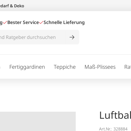
edarf & Deko
ig
Bester Service
Schnelle Lieferung
n
Fertiggardinen
Teppiche
Maß-Plissees
Ra
Luftba
Art.Nr.:
328884