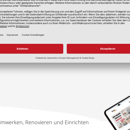
lle Preise in Euro, inkl. gesetzlicher Mehrwertsteuer, zzgl.
Versandkos
imwerken, Renovieren und Einrichten