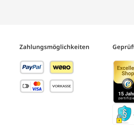
Zahlungs­möglich­keiten
Geprüft