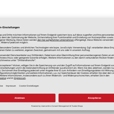
 lm entspricht der Helligkeit einer herkömmlichen 
ntspricht der Lichtwärme einer herkömmlichen 60
G13