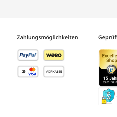
Zahlungs­möglich­keiten
Geprüft