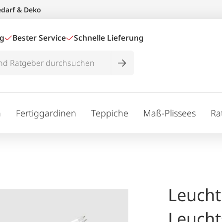
edarf & Deko
ig
Bester Service
Schnelle Lieferung
n
Fertiggardinen
Teppiche
Maß-Plissees
Ra
Leucht
Leucht