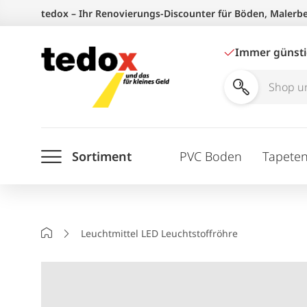
Zum
tedox – Ihr Renovierungs-Discounter für Böden, Malerb
Inhalt
springen
Immer günst
Shop
und
Ratgeber
Sortiment
PVC Boden
Tapete
durchsuchen
Startseite
Leuchtmittel LED Leuchtstoffröhre