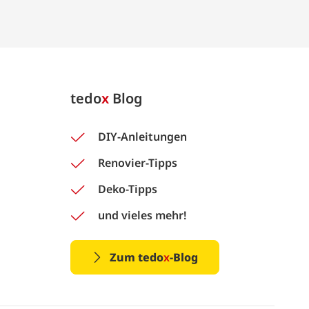
tedo
x
Blog
DIY-Anleitungen
Renovier-Tipps
Deko-Tipps
und vieles mehr!
Zum tedo
x
-Blog