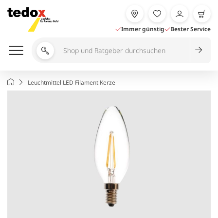
Zum
Inhalt
springen
Immer günstig
Bester Service
Shop
und
Ratgeber
Startseite
Leuchtmittel LED Filament Kerze
durchsuchen