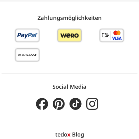
Zahlungs­möglich­keiten
Social Media
tedo
x
Blog