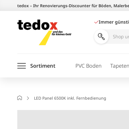
Zum
tedox – Ihr Renovierungs-Discounter für Böden, Malerb
Inhalt
springen
Immer günst
Shop
und
Ratgeber
Sortiment
PVC Boden
Tapete
durchsuchen
Startseite
LED Panel 6500K inkl. Fernbedienung