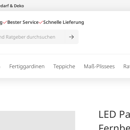
edarf & Deko
ig
Bester Service
Schnelle Lieferung
n
Fertiggardinen
Teppiche
Maß-Plissees
Ra
LED Pa
Fernb