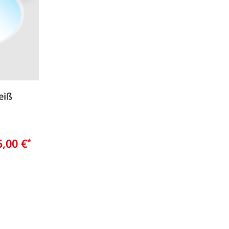
eiß
5,00 €
*