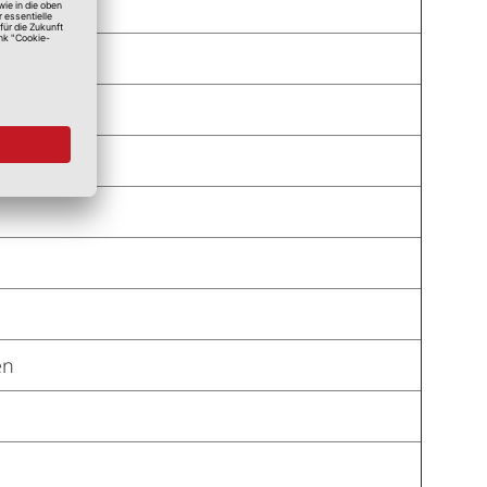
te
en