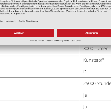
Deckenleuch
LED
6500 Kelvin
22 Watt
3000 Lumen
Kunststoff
D
25000 Stund
Ja
Ja