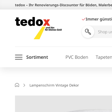
Zum
tedox – Ihr Renovierungs-Discounter für Böden, Malerb
Inhalt
springen
Immer günst
Shop
und
Ratgeber
Sortiment
PVC Boden
Tapete
durchsuchen
Startseite
Lampenschirm Vintage Dekor