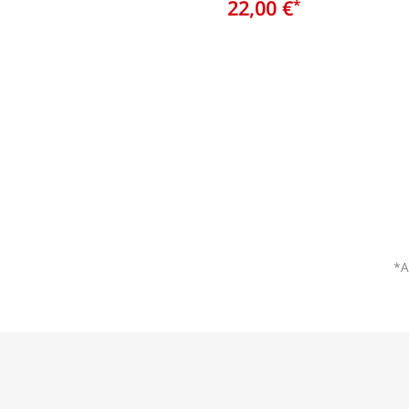
22,00 €
*
*A