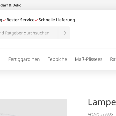
edarf & Deko
ig
Bester Service
Schnelle Lieferung
n
Fertiggardinen
Teppiche
Maß-Plissees
Ra
Lampe
Art.Nr.:
329835