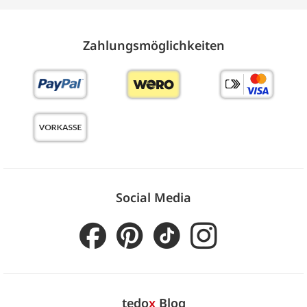
Zahlungs­möglich­keiten
Social Media
tedo
x
Blog