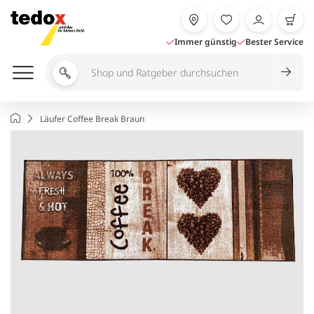
Zum
Inhalt
springen
Immer günstig
Bester Service
Shop
und
Ratgeber
Startseite
Läufer Coffee Break Braun
durchsuchen