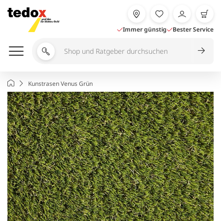
Zum
Inhalt
springen
Immer günstig
Bester Service
Shop
und
Ratgeber
Startseite
Kunstrasen Venus Grün
durchsuchen