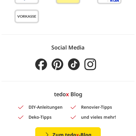
Social Media
tedo
x
Blog
DIY-Anleitungen
Renovier-Tipps
Deko-Tipps
und vieles mehr!
Zum tedo
x
-Blog