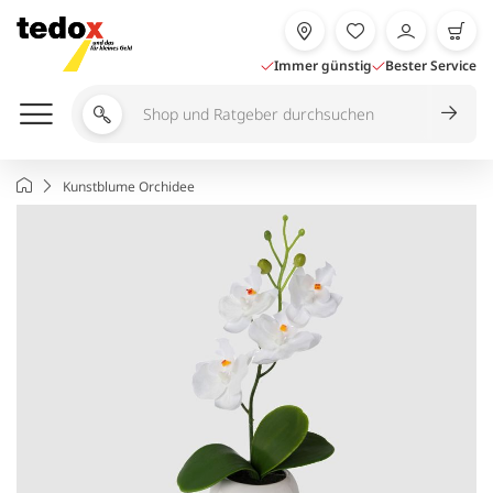
Zum
Inhalt
springen
Immer günstig
Bester Service
Shop
und
Ratgeber
Startseite
Kunstblume Orchidee
durchsuchen