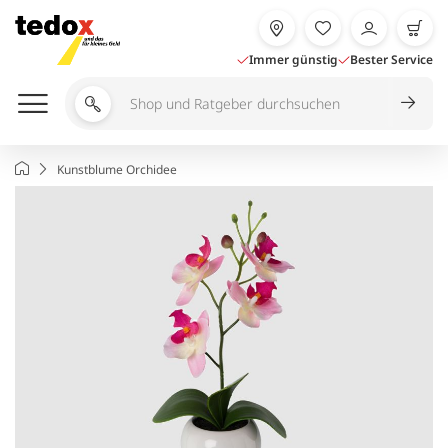
Zum
Inhalt
springen
Immer günstig
Bester Service
Shop
und
Ratgeber
Startseite
Kunstblume Orchidee
durchsuchen