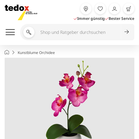
Zum
Inhalt
springen
Immer günstig
Bester Service
Shop
und
Ratgeber
Startseite
Kunstblume Orchidee
durchsuchen