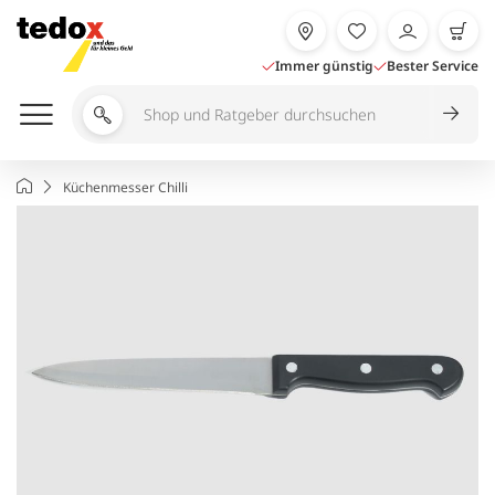
Zum
Inhalt
springen
Immer günstig
Bester Service
Shop
und
Ratgeber
Startseite
Küchenmesser Chilli
durchsuchen