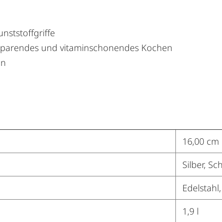
ststoffgriffe
esparendes und vitaminschonendes Kochen
on
16,00 cm
Silber, Sc
Edelstahl,
1,9 l