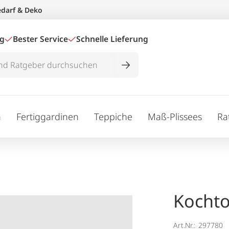
edarf & Deko
ig
Bester Service
Schnelle Lieferung
n
Fertiggardinen
Teppiche
Maß-Plissees
Ra
Kochto
Art.Nr.:
297780