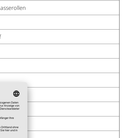
asserollen
f