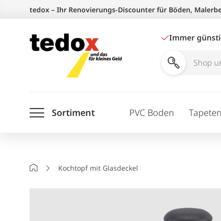
Zum
tedox – Ihr Renovierungs-Discounter für Böden, Malerb
Inhalt
springen
Immer günst
Shop
und
Ratgeber
Sortiment
PVC Boden
Tapete
durchsuchen
Startseite
Kochtopf mit Glasdeckel