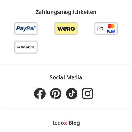
Zahlungs­möglich­keiten
Social Media
tedo
x
Blog