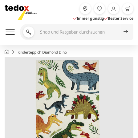
Zum
Inhalt
springen
Immer günstig
Bester Service
Shop
und
Ratgeber
Startseite
Kinderteppich Diamond Dino
durchsuchen