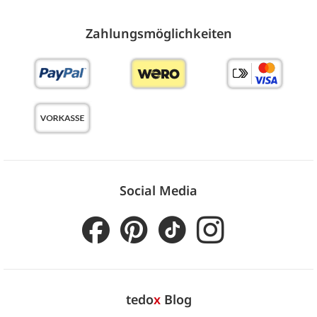
Zahlungs­möglich­keiten
Social Media
tedo
x
Blog