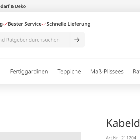
edarf & Deko
ig
Bester Service
Schnelle Lieferung
n
Fertiggardinen
Teppiche
Maß-Plissees
Ra
Kabel
Art.Nr.:
211204