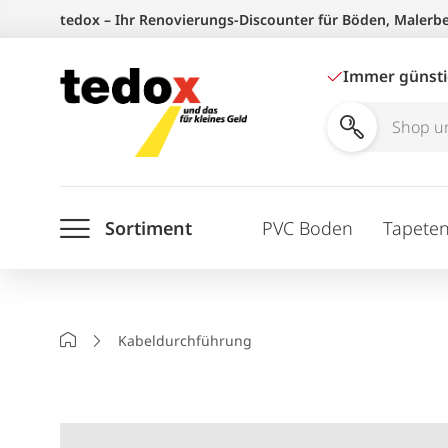
Zum
tedox – Ihr Renovierungs-Discounter für Böden, Malerb
Inhalt
springen
Immer günst
Shop
und
Ratgeber
Sortiment
PVC Boden
Tapete
durchsuchen
Startseite
Kabeldurchführung