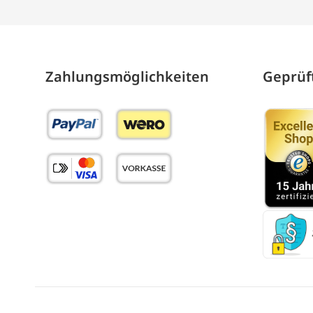
Zahlungs­möglich­keiten
Geprüft