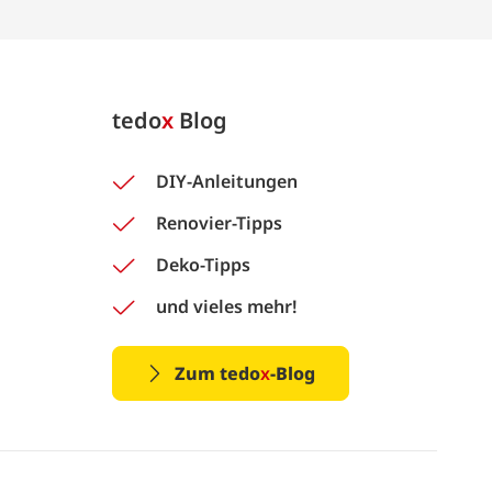
tedo
x
Blog
DIY-Anleitungen
Renovier-Tipps
Deko-Tipps
und vieles mehr!
Zum tedo
x
-Blog