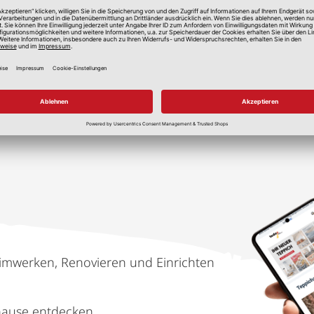
lle Preise in Euro, inkl. gesetzlicher Mehrwertsteuer, zzgl.
Versandkos
imwerken, Renovieren und Einrichten
hause entdecken.