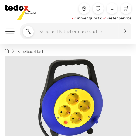
Zum
Inhalt
springen
Immer günstig
Bester Service
Shop
und
Ratgeber
Startseite
Kabelbox 4-fach
durchsuchen