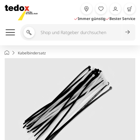
Zum
Inhalt
springen
Immer günstig
Bester Service
Shop
und
Ratgeber
Startseite
Kabelbindersatz
durchsuchen