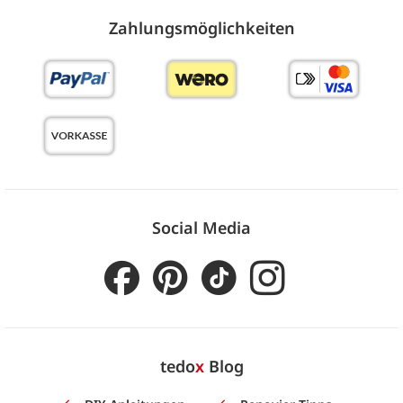
Zahlungs­möglich­keiten
Social Media
tedo
x
Blog