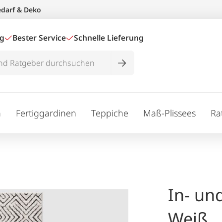
edarf & Deko
ig
Bester Service
Schnelle Lieferung
n
Fertiggardinen
Teppiche
Maß-Plissees
Ra
In- un
Weiß