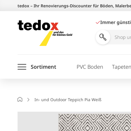
Zum
tedox – Ihr Renovierungs-Discounter für Böden, Malerb
Inhalt
springen
Immer günst
Shop
und
Ratgeber
Sortiment
PVC Boden
Tapete
durchsuchen
Startseite
In- und Outdoor Teppich Pia Weiß