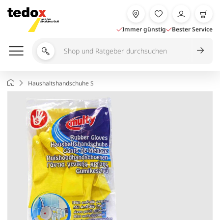
Zum
Inhalt
springen
Immer günstig
Bester Service
Shop
und
Ratgeber
Startseite
Haushaltshandschuhe S
durchsuchen