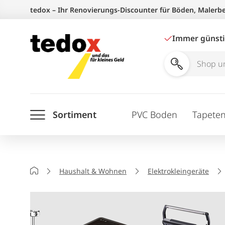
Zum
tedox – Ihr Renovierungs-Discounter für Böden, Malerb
Inhalt
springen
Immer günst
Shop
und
Ratgeber
Sortiment
PVC Boden
Tapete
durchsuchen
Startseite
Haushalt & Wohnen
Elektrokleingeräte