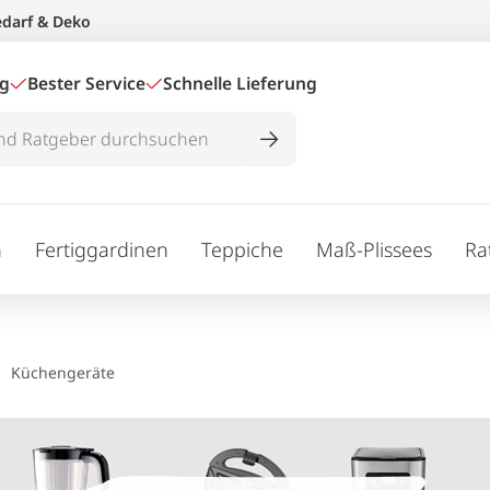
edarf & Deko
ig
Bester Service
Schnelle Lieferung
n
Fertiggardinen
Teppiche
Maß-Plissees
Ra
Küchengeräte