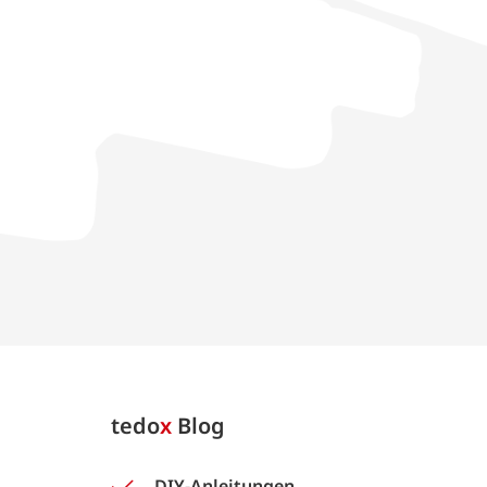
tedo
x
Blog
DIY-Anleitungen