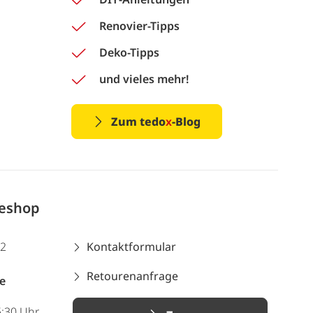
Renovier-Tipps
Deko-Tipps
und vieles mehr!
Zum tedo
x
-Blog
neshop
12
Kontaktformular
Retourenanfrage
e
6:30 Uhr