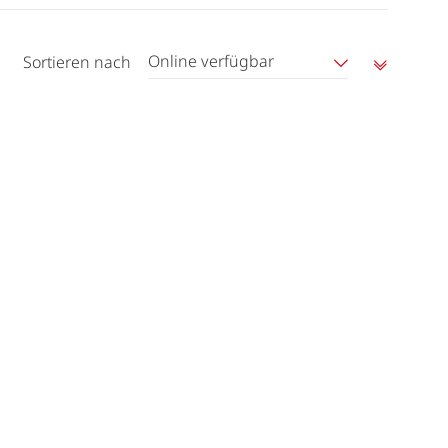
Online verfügbar
Sortieren nach
Aufstei
sortier