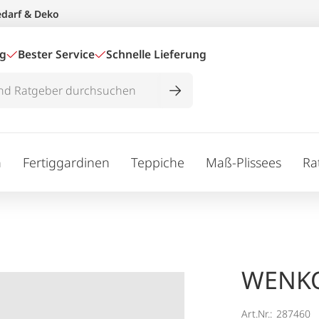
edarf & Deko
ig
Bester Service
Schnelle Lieferung
n
Fertiggardinen
Teppiche
Maß-Plissees
Ra
WENKO
Art.Nr.:
287460