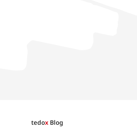
tedo
x
Blog