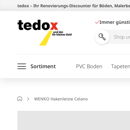
Zum
tedox – Ihr Renovierungs-Discounter für Böden, Malerb
Inhalt
springen
Immer günst
Shop
und
Ratgeber
Sortiment
PVC Boden
Tapete
durchsuchen
Startseite
WENKO Hakenleiste Celano