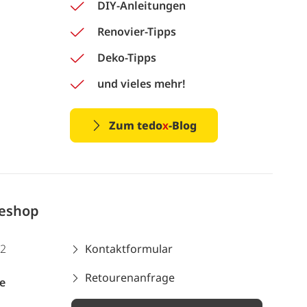
DIY-Anleitungen
Renovier-Tipps
Deko-Tipps
und vieles mehr!
Zum tedo
x
-Blog
neshop
12
Kontaktformular
Retourenanfrage
e